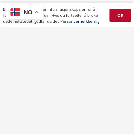
Denne nettsiden bruker informasjonskapsler for å
NO
OK
forbedre opplevelsen din. Hvis du fortsetter å bruke
dette nettstedet, godtar du det.
Personvernerklæring
GENERAL
2 years ago
Hvordan kan prisen påvirkes i
transporttjenester?