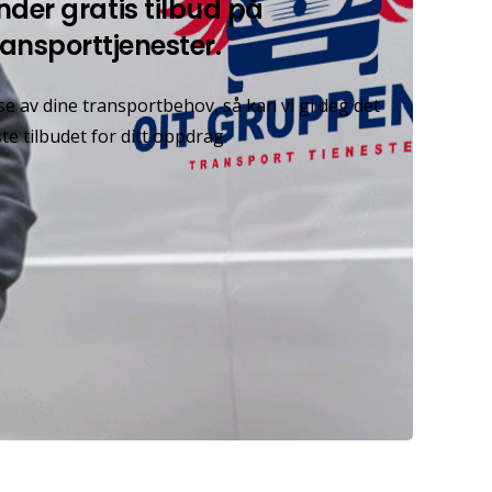
nder gratis tilbud på
ransporttjenester.
lse av dine transportbehov, så kan vi gi deg det
te tilbudet for ditt oppdrag.