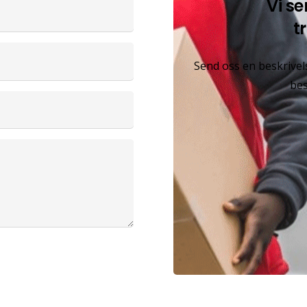
Vi se
t
Send oss ​​en beskrive
bes