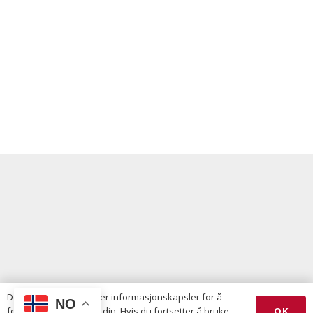
Denne nettsiden bruker informasjonskapsler for å
NO
OK
forbedre opplevelsen din. Hvis du fortsetter å bruke