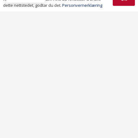
dette nettstedet, godtar du det.
Personvernerklæring
OM OIT GROUP AS
Vi er et av de beste transportselskapene på
Vestlandet, og tilbyr et bredt spekter av tjenester
innen godstransport, taxi og spesialtransport. Vårt
erfarne team sørger for pålitelig og effektiv frakt av
varer over hele landet. Vi har moderne kjøretøy og
skreddersydde løsninger som møter våre kunders
unike behov.
NYLIGE BLOGGER
Transport og Frakttjenester i Norge – Den